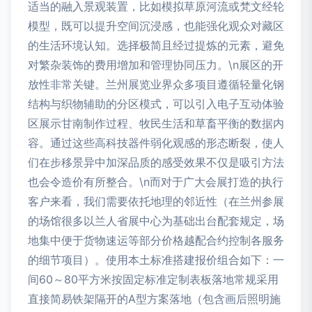
适当的融入景观装置，比如模拟草原河流或梵文经轮
模型，既可以提升空间沉浸感，也能强化观众对藏区
的生活环境认知。选择极简且经过提炼的元素，避免
对繁杂装饰的费用增加和管理协同压力。\n展区的开
放性非常关键。兰州展览业界众多项目遵循轻量化钢
结构与织物辅助的分区模式，可以引入电子互动体验
区展示甘南制作过程、牧民生活和草畜平衡的数据内
容。通过这些高科技器件弱化观感的形态断裂，使人
们在步移景异中加深品质的感受效果不仅是吸引方法
也会令造价有所整合。\n而对于广大会展打造的执行
客户来看，我们需要依托地理的邻近性（在兰州参展
的场馆很多以兰人省展中心为基础出台配套规定，场
地集中便于货物速运等部分价格越配合约控制各服务
的细节项目）。使用本土标准搭建报价组合如下：一
间60～80平方米按固定标准定制表板落地常规采用
直接简易铁架隔开的A型方案落地（包含画后照明施