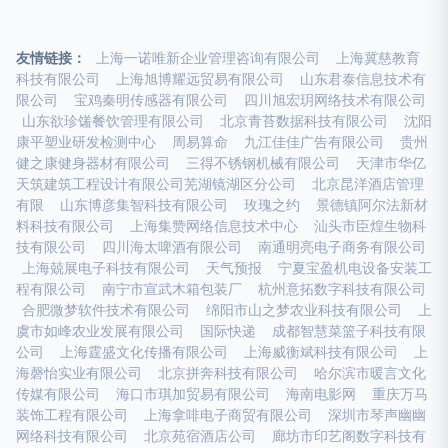
友情链接：
上海一诺唯新企业管理咨询有限公司
上海冀慈教育
科技有限公司
上海旭博耀远贸易有限公司
山东君泰信息技术有
限公司
宝鸡秦明传感器有限公司
四川旭宏玥网络技术有限公司
山东欲珍馐餐饮管理有限公司
北京青苔数据科技有限公司
沈阳
康平塑业研发检测中心
周易算命
九江佳佳广告有限公司
贵州
健之康健身器材有限公司
三得不锈钢机械有限公司
天津市华亿
天筑建筑工程设计有限公司芜湖镜湖区分公司
北京昆洋酒店管理
有限
山东博彦集智科技有限公司
玫瑰之约
景德镇阿尔法新材
料科技有限公司
上海集赞网络信息技术中心
汕头市臣煌生物科
技有限公司
四川海太啤酒有限公司
南通明亮电子商务有限公司
上海兢展电子科技有限公司
天气预报
宁夏宝盈机电设备安装工
程有限公司
南宁市宣武木箱包装厂
杭州意拓数字科技有限公司
合肥微梦软件技术有限公司
绵阳市山之梦农业科技有限公司
上
虞市如峰农业发展有限公司
国际快递
成都智慧菜篮子科技有限
公司
上海霆盛文化传播有限公司
上海威衡斌科技有限公司
上
海磬怡实业有限公司
北京拼奔科技有限公司
哈尔滨市暖言文化
传媒有限公司
海口市琪加贸易有限公司
海南电影网
重庆万马
装饰工程有限公司
上海拿啡电子商贸有限公司
深圳市琴声幽幽
网络科技有限公司
北京苑宿酒店公司
廊坊市印艺阁数字科技有