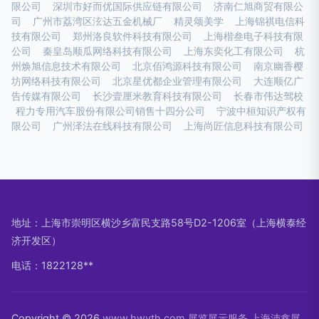
限公司
深圳市好而优国际供应链有限公司
济南仁旭商贸有限公
司
广州市荔湾区泫达五金机械厂
精灵颂美学
上海锦祺电信科
技有限公司
郑州洛良软件科技有限公司
上海楷叁电子科技有限
公司
秦皇岛顺瓜网络科技有限公司
上海东奕化工有限公司
杭
州焕旭信息技术有限公司
北京佰鸿源科技有限公司
南京幽香樱
坊网络科技有限公司
北京星优都企业管理有限公司
大连顺亿广
告传媒有限公司
长沙壹厘米教育科技有限公司
长春市伟达驾校
程力专用汽车股份有限公司销售十四分公司
宁波中桓知识产权有
限公司
广州泽法在线科技有限公司
上海尚匠信息科技有限公司
地址：上海市崇明区横沙乡富民支路58号D2-1206室（上海横泰经
济开发区）
电话：1822128**
Copyright © 2026
www.hwyth.com
展览展示服务
上海沛鑫展