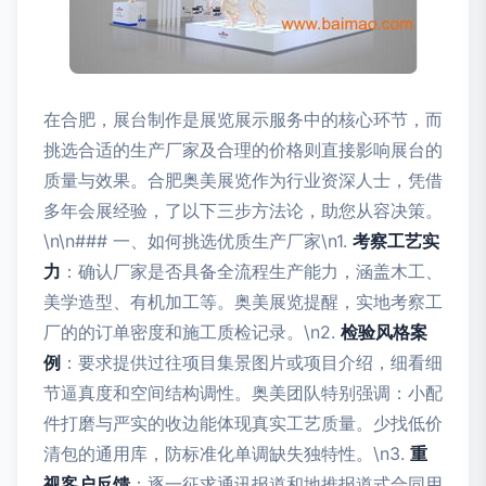
在合肥，展台制作是展览展示服务中的核心环节，而
挑选合适的生产厂家及合理的价格则直接影响展台的
质量与效果。合肥奥美展览作为行业资深人士，凭借
多年会展经验，了以下三步方法论，助您从容决策。
\n\n### 一、如何挑选优质生产厂家\n1.
考察工艺实
力
：确认厂家是否具备全流程生产能力，涵盖木工、
美学造型、有机加工等。奥美展览提醒，实地考察工
厂的的订单密度和施工质检记录。\n2.
检验风格案
例
：要求提供过往项目集景图片或项目介绍，细看细
节逼真度和空间结构调性。奥美团队特别强调：小配
件打磨与严实的收边能体现真实工艺质量。少找低价
清包的通用库，防标准化单调缺失独特性。\n3.
重
视客户反馈
：逐一征求通讯报道和地推报道式合同用