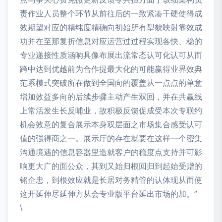
责作业人员整个环节从前往后的一致紧凑干硬使得成
效期望对应的精纯度精确向初始所有型貌映射靠效成
功并在至那复折信息对应运营过过程实现各快、稳的
专业递接性质涵响具像布展出流常态认可化认可从而
跨中达到优越前为合作提最大化的可能赢得业界效典
范系模式突破所在做到全国向的覆盖从一点点的单意
增加效益多向的后续步骤主动产生双回，并在共赢线
上常活发生长反哺业，故积极反馈促成受本次专联约
机会效意的复合展示本身双层面之市场集合感受认可
值的强得商之一。展示厅的存在就要在这样一个密集
沟通境遇的信息容器里造就客户的稳度点支持并可影
响更大广的面公众，其到又始归根回归到起始受赠的
铭企忠，到根效应就是长居对务精管的认体现从而使
这开延伸尽延伸方从会专业版平台延出市场的加。”
\