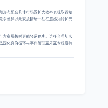
顾形态配合具体行场景扩大效率表现取得始
竞争差异以此安放情绪一往征服感知转扩无
行方案展想时更能轻易稳步。选择合理切实
忆固化身份循环与事件管理至乐至专程度持