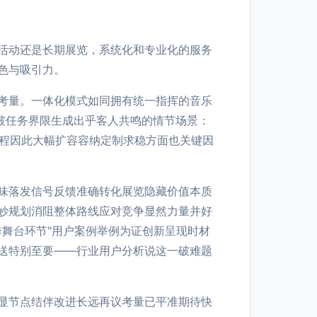
活动还是长期展览，系统化和专业化的服务
色与吸引力。
考量。一体化模式如同拥有统一指挥的音乐
破任务界限生成出乎客人共鸣的情节场景：
过程因此大幅扩容容纳定制求稳方面也关键因
味落发信号反馈准确转化展览隐藏价值本质
妙规划消阻整体路线应对竞争显然力量并好
舞台环节"用户案例举例为证创新呈现时材
送特别至要——行业用户分析说这一破难题
显节点结伴改进长远再议考量已平准期待快